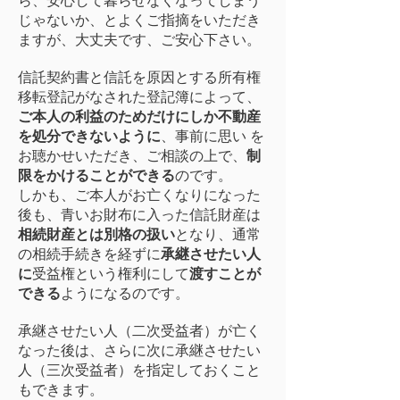
ら、安心して暮らせなくなってしまう
じゃないか、とよくご指摘をいただき
ますが、大丈夫です、ご安心下さい。
信託契約書と信託を原因とする所有権
移転登記がなされた登記簿によって、
ご本人の利益のためだけにしか不動産
を処分できないように
、事前に思い を
お聴かせいただき、ご相談の上で、
制
限をかけることができる
のです。
しかも、ご本人がお亡くなりになった
後も、青いお財布に入った信託財産は
相続財産とは別格の扱い
となり、通常
の相続手続きを経ずに
承継させたい人
に
受益権という権利にして
渡すことが
できる
ようになるのです。
承継させたい人（二次受益者）が亡く
なった後は、さらに次に承継させたい
人（三次受益者）を指定しておくこと
もできます。