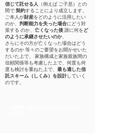
信じて託せる人
（例えば ご子息）との
間で
契約
することにより成立します。
ご本人が
財産
をどのように活用したい
のか、
判断能力を失った場合
にどう対
策する のか、
亡くなった後
誰に何を
ど
のように承継させたいのか
、
さらにその方が亡くなった場合はどう
するのか 等々のご要望をお聞かせいた
だいた上で、 家族構成と家族親族間の
信頼関係等も考慮した上で、何度も何
度も検討を重ねた上で、
最も適した信
託スキーム（しくみ）を設計
していく
のです。
⻑期間に渡るスキームを実現させる
ために・・・