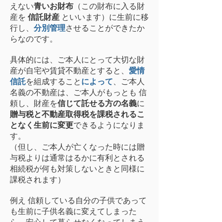
えない
青いお財布
（この財布に入る財
産を
信託財産
といいます）に生前に移
行し、
分別管理
させることができたか
らなのです。
具体的には、ご本人にとって大切な財
産が自宅や賃貸不動産とすると、
愛情
信託
を組成すること
によって
、ご本人
名義の不動産は、ご本人がもっとも 信
頼し、財産を
信じて託せる方の名義
に
贈与税と不動産取得税を課税されるこ
となく生前に変更
できるようになりま
す。
（但し、ご本人が亡くなった時には贈
与税よりは通常はるかに有利とされる
相続税が何も対策しないときと同様に
課税されます）
例え 信頼している自分の子供であって
も生前に子供名義に変えてしまった