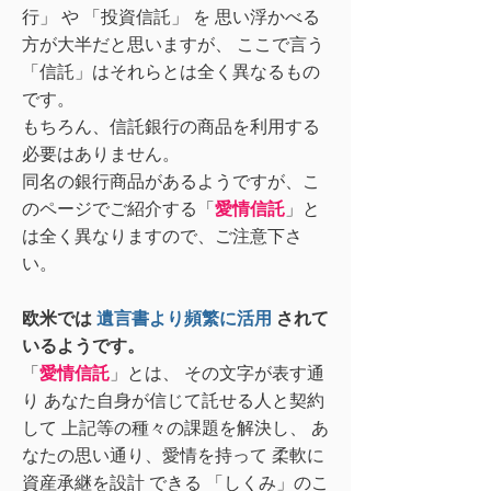
行」 や 「投資信託」 を 思い浮かべる
方が
大半だと思いますが、 ここで言う
「信託」はそれらとは全く異なるもの
です。
もちろん、信託銀行の商品を利用する
必要はありません。
同名の銀行商品があるようですが、こ
のページでご紹介する「
愛情信託
」と
は全く異なりますので、ご注意下さ
い。
欧米では
遺言書より頻繁に活用
されて
いるようです。
「
愛情信託
」とは、 その文字が表す通
り あなた自身が信じて託せる人と契約
して 上記等の種々の課題を解決し、 あ
なたの思い通り、愛情を持って 柔軟に
資産承継を設計 できる 「しくみ」のこ