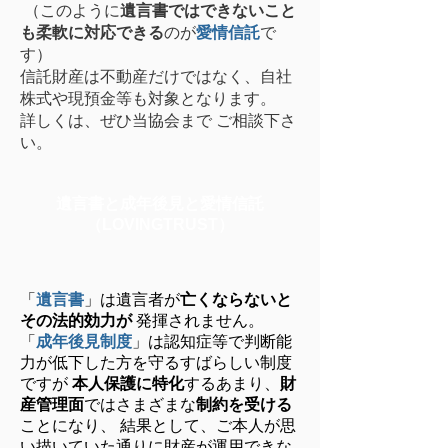
（このように
遺言書ではできないこと
も柔軟に対応できる
のが
愛情信託
で
す）
信託財産は不動産だけではなく、自社
株式や現預金等も対象となります。
詳しくは、ぜひ当協会まで ご相談下さ
い。
遺言書と成年後見と愛情信託
（LOVINGTRUST）
「
遺言書
」は遺言者が
亡くならないと
その法的効力が
発揮されません。
「
成年後見制度
」は認知症等で判断能
力が低下した方を守るすばらしい制度
ですが
本人保護に特化
するあまり、
財
産管理面
ではさまざまな
制約を受ける
ことになり、 結果として、ご本人が思
い描いていた通りに財産が運用できな