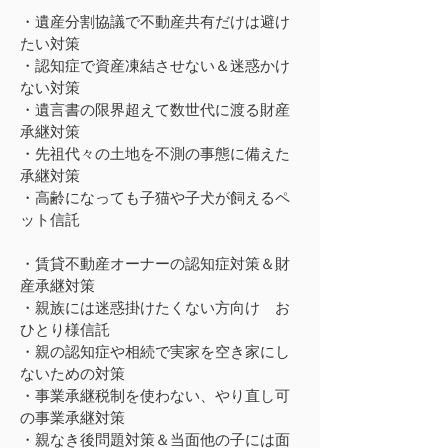
・遺産分割協議で不動産共有だけは避け
たい対策
・認知症で資産凍結させない＆迷惑かけ
ない対策
・遺言書の限界超えて数世代に渡る財産
承継対策
・先祖代々の土地を不測の事態に備えた
承継対策
・高齢になっても子猫や子犬が飼えるペ
ット信託
・賃貸不動産オーナーの認知症対策＆財
産承継対策
・親族には迷惑掛けたくない方向け お
ひとり様信託
・親の認知症や相続で実家を空き家にし
ないための対策
・事業承継税制を使わない、やり直し可
の事業承継対策
・親なき後問題対策＆当面他の子には面