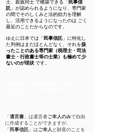
士、親族同士 で構築できる「
⺠事信
託
」が認められるようになり、専門家
の間でそのしくみと法的効力を理解
し、活用できるようになったのは ごく
最近のことだからなのです。
ゆえに日本では「
⺠事信託
」に特化し
た判例はまだほとんどなく、それを
扱
ったことのある専門家（税理士・司法
書士・行政書士等の士業）も極めて少
ないのが現状
です。
愛情信託（LOVINGTRUST）は思いを
叶えるため、すべて複雑なオーダーメ
イドに
「
遺言書
」は遺言者
ご本人のみ
で自由
に作成することができますが、
「
⺠事信託
」は
ご本人
と財産のことを