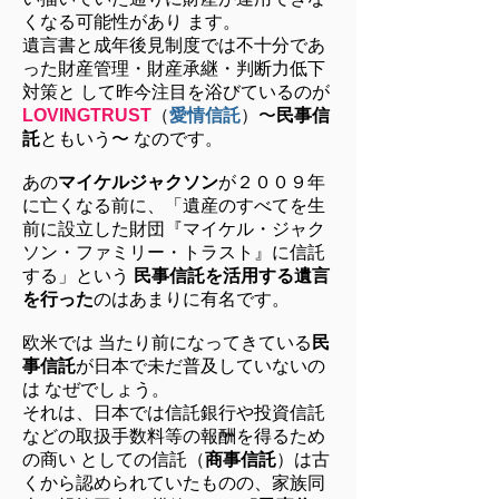
くなる可能性があり ます。
遺言書と成年後見制度では不十分であ
った財産管理・財産承継・判断力低下
対策と して昨今注目を浴びているのが
LOVINGTRUST
（
愛情信託
）〜
⺠事信
託
ともいう〜 なのです。
あの
マイケルジャクソン
が２００９年
に亡くなる前に、「遺産のすべてを生
前に設立した財団『マイケル・ジャク
ソン・ファミリー・トラスト』に信託
する」という
⺠事信託を活用する遺言
を行った
のはあまりに有名です。
欧米では 当たり前になってきている
⺠
事信託
が日本で未だ普及していないの
は なぜでしょう。
それは、日本では信託銀行や投資信託
などの取扱手数料等の報酬を得るため
の商い としての信託（
商事信託
）は古
くから認められていたものの、家族同