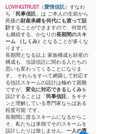
LOVINGTRUST
（
愛情信託
）すなわ
ち「
⺠事信託
」は ご本人の生前から
死後の
財産承継を何代にも渡って設
計
することができますので、何世代
も継続する、かなりの
⻑期間のスキ
ーム （しくみ）
となることが多くな
ります。
⻑期間となる以上 家族構成も財産の
構成も、当該信託に関わる人たちの
思いも変わってくることになりま
す。 それらをすべて網羅して対応す
る信託スキームの設計は極めて困難
ですが、
変化に対応できるしくみ
を
設計することは「
⺠事信託
」をキチ
ンと理解している専門家ならばある
程度可能 です。
⻑期間に渡るスキームになるからこ
そ、私たちは単独でそのスキームを
設計したりは致しません。
一人の専