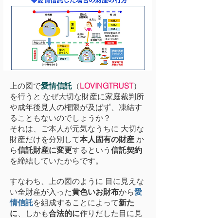
上の図で
愛情信託
（
LOVINGTRUST
）
を行うと なぜ大切な財産に家庭裁判所
や成年後見人の権限が及ばず、凍結す
ることもないのでしょうか？
それは、ご本人が元気なうちに 大切な
財産だけを分別して
本人固有の財産
か
ら
信託財産に変更
するという
信託契約
を締結していたからです。
すなわち、上の図のように 目に見えな
い全財産が入った
黄色いお財布
から
愛
情信託
を組成することによって
新た
に
、しかも
合法的に
作りだした目に見