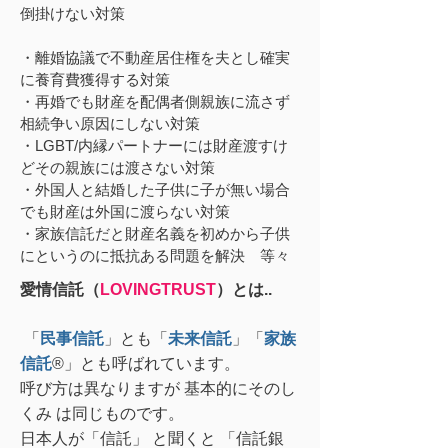
倒掛けない対策
・離婚協議で不動産居住権を夫とし確実
に養育費獲得する対策
・再婚でも財産を配偶者側親族に流さず
相続争い原因にしない対策
・LGBT/内縁パートナーには財産渡すけ
どその親族には渡さない対策
・外国人と結婚した子供に子が無い場合
でも財産は外国に渡らない対策
・家族信託だと財産名義を初めから子供
にというのに抵抗ある問題を解決 等々
愛情信託（
LOVINGTRUST
）とは
..
「
民事信託
」とも「
未来信託
」「
家族
信託
®」とも呼ばれています。
呼び方は異なりますが 基本的にそのし
くみ は同じものです。
日本人が「信託」 と聞くと 「信託銀