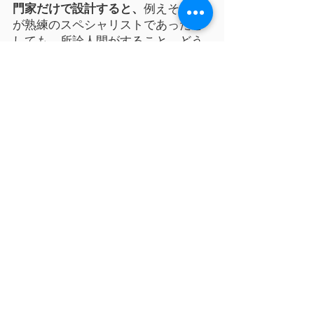
門家だけで設計すると、
例えその方
が熟練のスペシャリストであったと
しても、所詮人間がすること、どう
してもミスが発生してしまいかねな
いからです。
私たちは
必ず
、それぞれの分野の専
門家で
⺠事信託に精通した者が複数
で
、ご依頼者の思いや家族構成等を
考慮しながら試行錯誤を繰り返し
て、信託スキームを設計し、契約書
を作成し、それに基づいて不動産登
記や税務対応等を行えるよう進めて
いきます。
～この手間を省いたであろう単独士
業の事例が最近散見され、とても心
配です～
「
⺠事信託
」は信託契約書を公正証
書で作成し、不動産については信託