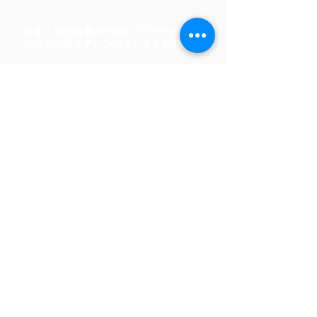
心をこめた供養のために プリザーブドフ
ラワーで作るアレンジメントと仏花講座
プリザーブドフラワーとは、特殊な加
工法で生花のようなしなやかさを長期
間
楽しむことができる お花です。
プリザーブドフラワーとアーティフィ
シャルフラワー * を 使用したアレンジ
メントとともに仏花やペット供養も 制
作・販売しています。
特に、仏花は枯れずに水替え不要なの
でとても好評です。 ご自身でお作りに
なれるようレッスンも受講していただ
けます。